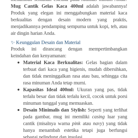
Mug Cantik Gelas Kaca 400ml
adalah jawabannya!
Produk yang elegan ini menggabungkan material kaca
berkualitas dengan desain modern yang praktis,
menjadikannya pendamping sempurna untuk kopi, teh, atau
air dingin harian Anda.
✨
Keunggulan Desain dan Material
Produk ini dirancang dengan mempertimbangkan
keindahan dan kenyamanan:
Material Kaca Berkualitas:
Gelas bagian dalam
terbuat dari kaca yang higienis, mudah dibersihkan,
dan tidak meninggalkan rasa atau bau, sehingga cita
rasa minuman Anda tetap murni.
Kapasitas Ideal 400ml:
Ukuran yang pas, tidak
terlalu besar dan tidak terlalu kecil, cocok untuk porsi
minuman tunggal yang memuaskan.
Desain Minimalis dan Stylish:
Seperti yang terlihat
pada gambar, mug ini memiliki
casing
luar yang
cantik (misalnya warna
pink
atau
navy
) yang tidak
hanya menambah estetika tetapi juga berfungsi
sebagai pelindung dan insulasi.