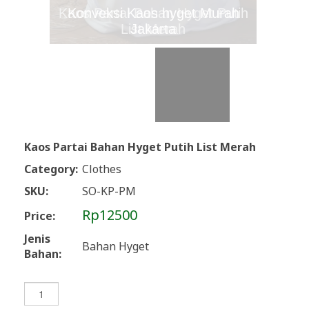
Kaos Partai Bahan Hyget Putih
Kaos Partai Bahan Hyget Putih
Konveksi Kaos hyget Murah
List Merah
List Merah
Jakarta
Kaos Partai Bahan Hyget Putih List Merah
Category:
Clothes
SKU:
SO-KP-PM
Rp12500
Price:
Jenis
Bahan Hyget
Bahan: