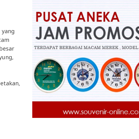
a yang
acam
 besar
ayung,
etakan,