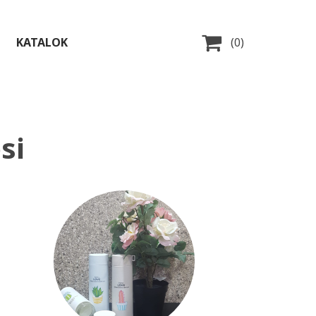

KATALOK
(0)
si