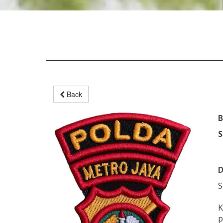
Back
B
S
D
S
K
p