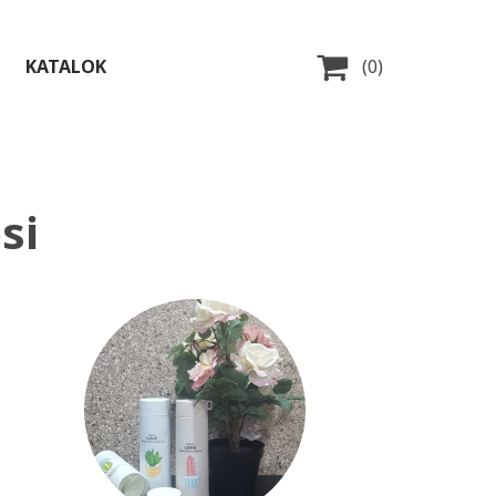

KATALOK
(0)
si