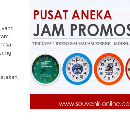
a yang
acam
 besar
ayung,
etakan,