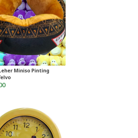
Leher Miniso Pinting
elvo
00