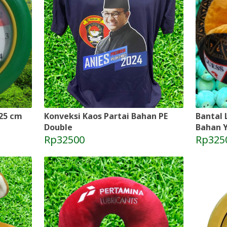
 25 cm
Konveksi Kaos Partai Bahan PE
Bantal 
Double
Bahan Y
Rp32500
Rp325