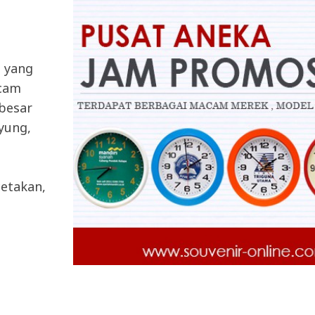
a yang
acam
 besar
ayung,
etakan,