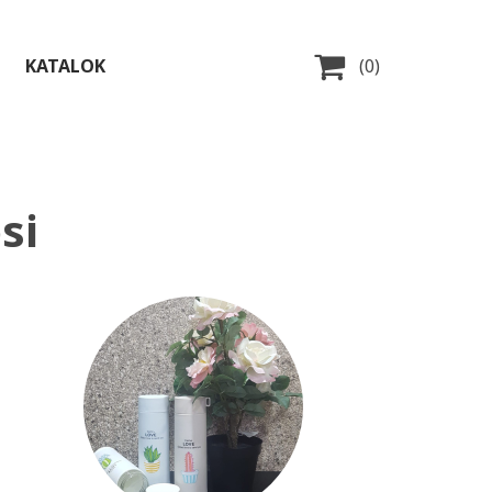

KATALOK
(0)
si