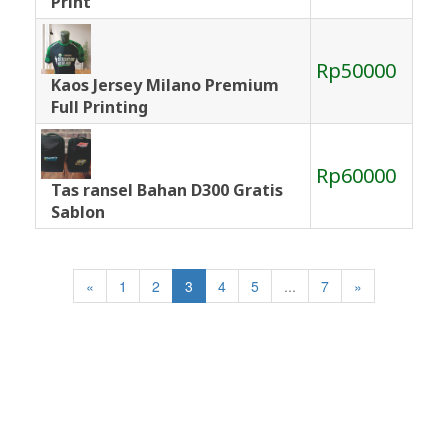
Print
Rp50000
Kaos Jersey Milano Premium
Full Printing
Rp60000
Tas ransel Bahan D300 Gratis
Sablon
«
1
2
3
4
5
...
7
»