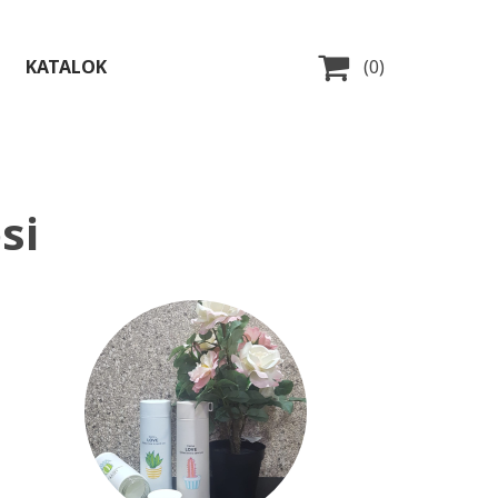

KATALOK
(0)
si