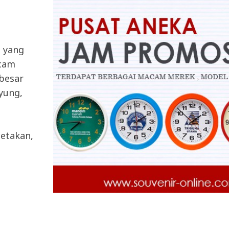
a yang
acam
 besar
ayung,
etakan,