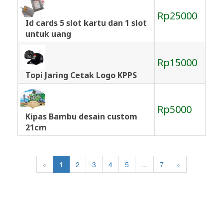
Rp25000
Id cards 5 slot kartu dan 1 slot
untuk uang
Rp15000
Topi Jaring Cetak Logo KPPS
Rp5000
Kipas Bambu desain custom
21cm
«
1
2
3
4
5
...
7
»