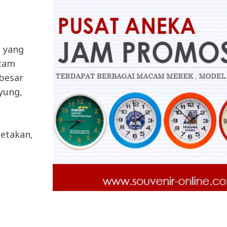
a yang
acam
 besar
ayung,
etakan,