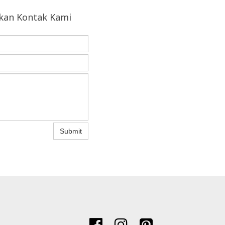
hkan Kontak Kami
Submit


