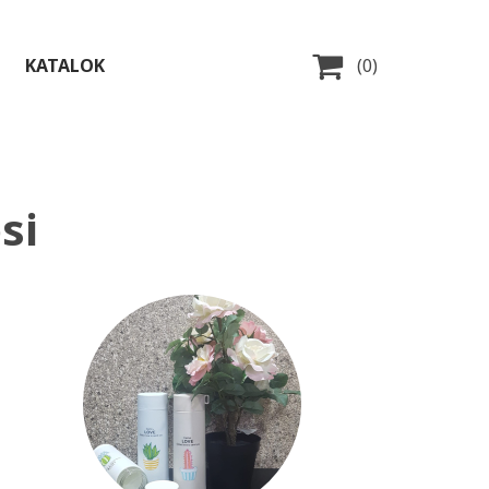

KATALOK
(0)
si