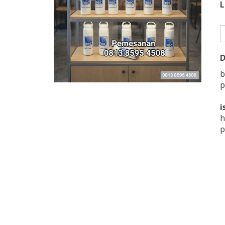
L
D
b
p
i
h
p