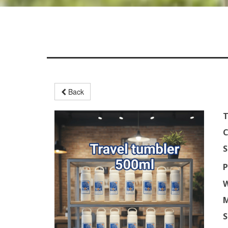
Back
T
C
S
P
W
M
S