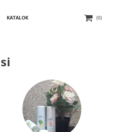

KATALOK
(0)
si