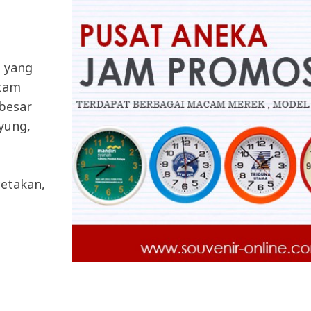
a yang
acam
 besar
ayung,
etakan,